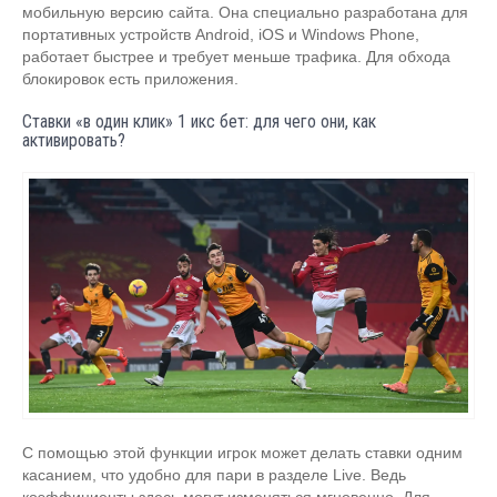
мобильную версию сайта. Она специально разработана для
портативных устройств Android, iOS и Windows Phone,
работает быстрее и требует меньше трафика. Для обхода
блокировок есть приложения.
Ставки «в один клик» 1 икс бет: для чего они, как
активировать?
С помощью этой функции игрок может делать ставки одним
касанием, что удобно для пари в разделе Live. Ведь
коэффициенты здесь могут изменяться мгновенно. Для