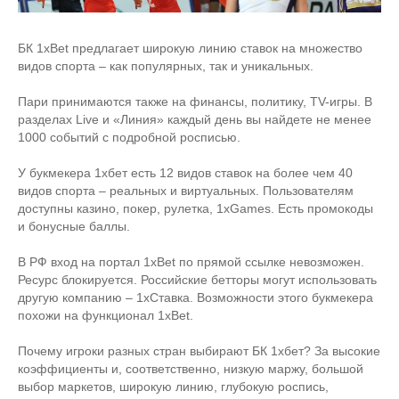
БК 1xBet предлагает широкую линию ставок на множество
видов спорта – как популярных, так и уникальных.
Пари принимаются также на финансы, политику, TV-игры. В
разделах Live и «Линия» каждый день вы найдете не менее
1000 событий с подробной росписью.
У букмекера 1хбет есть 12 видов ставок на более чем 40
видов спорта – реальных и виртуальных. Пользователям
доступны казино, покер, рулетка, 1xGames. Есть промокоды
и бонусные баллы.
В РФ вход на портал 1xBet по прямой ссылке невозможен.
Ресурс блокируется. Российские бетторы могут использовать
другую компанию – 1xСтавка. Возможности этого букмекера
похожи на функционал 1xBet.
Почему игроки разных стран выбирают БК 1хбет? За высокие
коэффициенты и, соответственно, низкую маржу, большой
выбор маркетов, широкую линию, глубокую роспись,