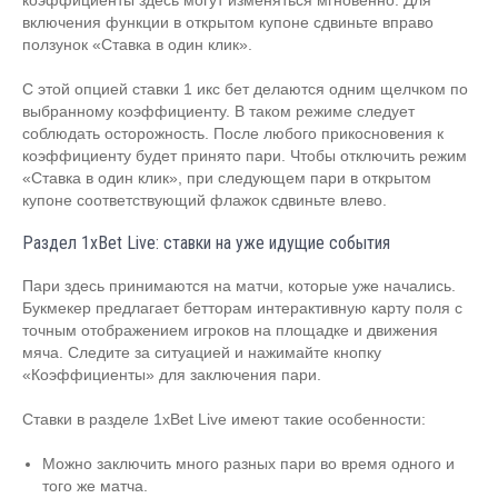
включения функции в открытом купоне сдвиньте вправо
ползунок «Ставка в один клик».
С этой опцией ставки 1 икс бет делаются одним щелчком по
выбранному коэффициенту. В таком режиме следует
соблюдать осторожность. После любого прикосновения к
коэффициенту будет принято пари. Чтобы отключить режим
«Ставка в один клик», при следующем пари в открытом
купоне соответствующий флажок сдвиньте влево.
Раздел 1xBet Live: ставки на уже идущие события
Пари здесь принимаются на матчи, которые уже начались.
Букмекер предлагает бетторам интерактивную карту поля с
точным отображением игроков на площадке и движения
мяча. Следите за ситуацией и нажимайте кнопку
«Коэффициенты» для заключения пари.
Ставки в разделе 1xBet Live имеют такие особенности:
Можно заключить много разных пари во время одного и
того же матча.