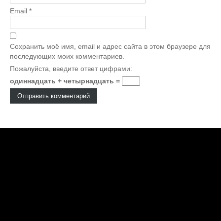
Email
*
Сохранить моё имя, email и адрес сайта в этом браузере для
последующих моих комментариев.
Пожалуйста, введите ответ цифрами:
одиннадцать + четырнадцать =