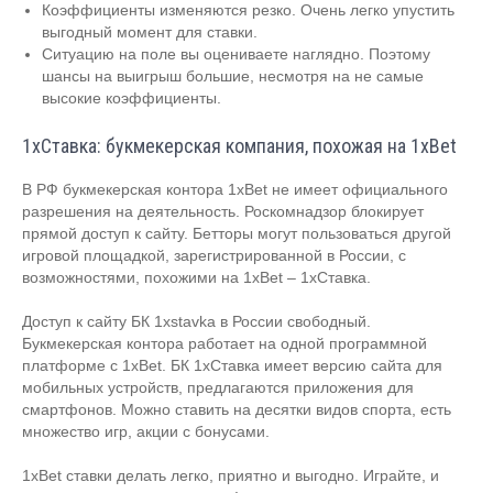
Коэффициенты изменяются резко. Очень легко упустить
выгодный момент для ставки.
Ситуацию на поле вы оцениваете наглядно. Поэтому
шансы на выигрыш большие, несмотря на не самые
высокие коэффициенты.
1xСтавка: букмекерская компания, похожая на 1xBet
В РФ букмекерская контора 1xBet не имеет официального
разрешения на деятельность. Роскомнадзор блокирует
прямой доступ к сайту. Бетторы могут пользоваться другой
игровой площадкой, зарегистрированной в России, с
возможностями, похожими на 1xBet – 1xСтавка.
Доступ к сайту БК 1xstavka в России свободный.
Букмекерская контора работает на одной программной
платформе с 1xBet. БК 1xСтавка имеет версию сайта для
мобильных устройств, предлагаются приложения для
смартфонов. Можно ставить на десятки видов спорта, есть
множество игр, акции с бонусами.
1xBet ставки делать легко, приятно и выгодно. Играйте, и