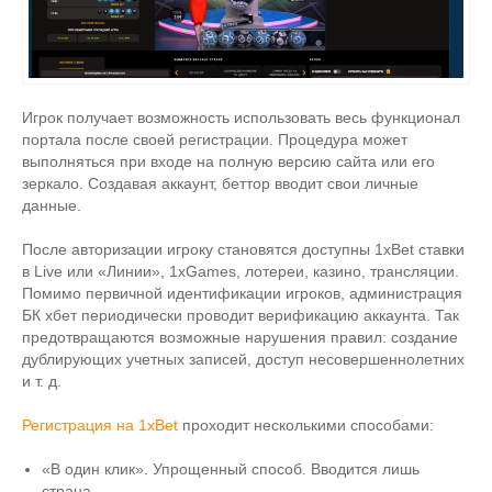
Игрок получает возможность использовать весь функционал
портала после своей регистрации. Процедура может
выполняться при входе на полную версию сайта или его
зеркало. Создавая аккаунт, беттор вводит свои личные
данные.
После авторизации игроку становятся доступны 1xBet ставки
в Live или «Линии», 1xGames, лотереи, казино, трансляции.
Помимо первичной идентификации игроков, администрация
БК хбет периодически проводит верификацию аккаунта. Так
предотвращаются возможные нарушения правил: создание
дублирующих учетных записей, доступ несовершеннолетних
и т. д.
Регистрация на 1xBet
проходит несколькими способами:
«В один клик». Упрощенный способ. Вводится лишь
страна.